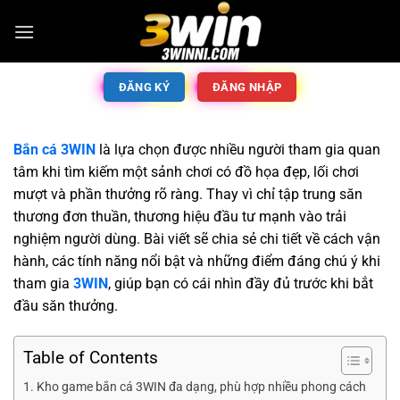
ĐĂNG KÝ
ĐĂNG NHẬP
Bắn cá 3WIN
là lựa chọn được nhiều người tham gia quan
tâm khi tìm kiếm một sảnh chơi có đồ họa đẹp, lối chơi
mượt và phần thưởng rõ ràng. Thay vì chỉ tập trung săn
thương đơn thuần, thương hiệu đầu tư mạnh vào trải
nghiệm người dùng. Bài viết sẽ chia sẻ chi tiết về cách vận
hành, các tính năng nổi bật và những điểm đáng chú ý khi
tham gia
3WIN
, giúp bạn có cái nhìn đầy đủ trước khi bắt
đầu săn thưởng.
Table of Contents
Kho game bắn cá 3WIN đa dạng, phù hợp nhiều phong cách