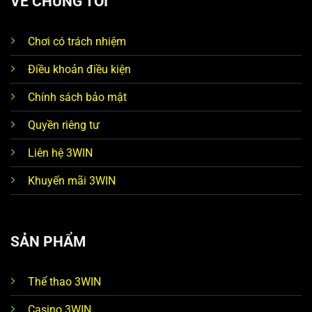
VỀ CHÚNG TÔI
Chơi có trách nhiệm
Điều khoản điều kiện
Chính sách bảo mật
Quyền riêng tư
Liên hệ 3WIN
Khuyến mãi 3WIN
SẢN PHẨM
Thể thao 3WIN
Casino 3WIN