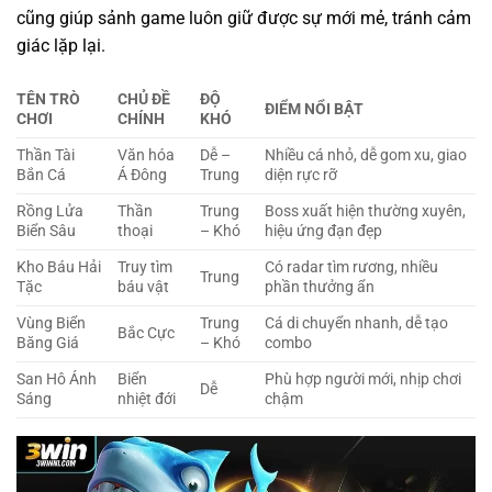
cũng giúp sảnh game luôn giữ được sự mới mẻ, tránh cảm
giác lặp lại.
TÊN TRÒ
CHỦ ĐỀ
ĐỘ
ĐIỂM NỔI BẬT
CHƠI
CHÍNH
KHÓ
Thần Tài
Văn hóa
Dễ –
Nhiều cá nhỏ, dễ gom xu, giao
Bắn Cá
Á Đông
Trung
diện rực rỡ
Rồng Lửa
Thần
Trung
Boss xuất hiện thường xuyên,
Biển Sâu
thoại
– Khó
hiệu ứng đạn đẹp
Kho Báu Hải
Truy tìm
Có radar tìm rương, nhiều
Trung
Tặc
báu vật
phần thưởng ẩn
Vùng Biển
Trung
Cá di chuyển nhanh, dễ tạo
Bắc Cực
Băng Giá
– Khó
combo
San Hô Ánh
Biển
Phù hợp người mới, nhịp chơi
Dễ
Sáng
nhiệt đới
chậm