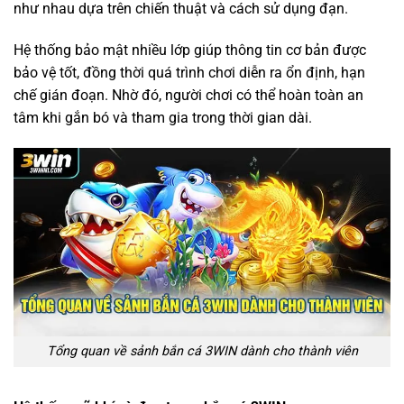
như nhau dựa trên chiến thuật và cách sử dụng đạn.
Hệ thống bảo mật nhiều lớp giúp thông tin cơ bản được
bảo vệ tốt, đồng thời quá trình chơi diễn ra ổn định, hạn
chế gián đoạn. Nhờ đó, người chơi có thể hoàn toàn an
tâm khi gắn bó và tham gia trong thời gian dài.
Tổng quan về sảnh bắn cá 3WIN dành cho thành viên