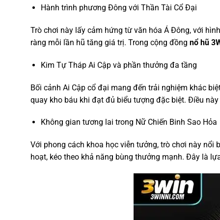
Hành trình phương Đông với Thần Tài Cổ Đại
Trò chơi này lấy cảm hứng từ văn hóa Á Đông, với hình
ràng mỗi lần hũ tăng giá trị. Trong cộng đồng
nổ hũ 3
Kim Tự Tháp Ai Cập và phần thưởng đa tầng
Bối cảnh Ai Cập cổ đại mang đến trải nghiệm khác biệt
quay kho báu khi đạt đủ biểu tượng đặc biệt. Điều này 
Không gian tương lai trong Nữ Chiến Binh Sao Hỏa
Với phong cách khoa học viễn tưởng, trò chơi này nổi b
hoạt, kéo theo khả năng bùng thưởng mạnh. Đây là lự