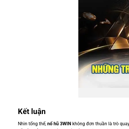
Kết luận
Nhìn tổng thể,
nổ hũ 3WIN
không đơn thuần là trò quay 