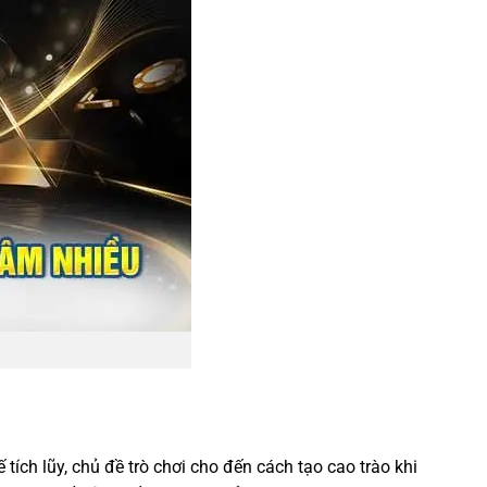
 tích lũy, chủ đề trò chơi cho đến cách tạo cao trào khi