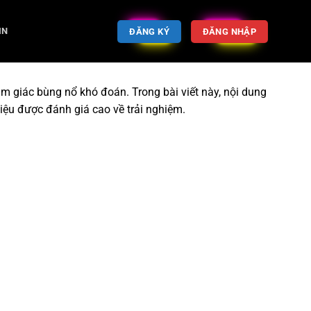
IN
ĐĂNG KÝ
ĐĂNG NHẬP
m giác bùng nổ khó đoán. Trong bài viết này, nội dung
iệu được đánh giá cao về trải nghiệm.