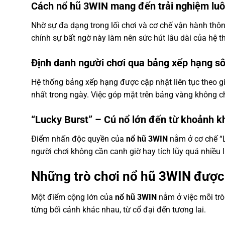
Cách nổ hũ 3WIN mang đến trải nghiệm luô
Nhờ sự đa dạng trong lối chơi và cơ chế vận hành thôn
chính sự bất ngờ này làm nên sức hút lâu dài của hệ t
Định danh người chơi qua bảng xếp hạng s
Hệ thống bảng xếp hạng được cập nhật liên tục theo gi
nhất trong ngày. Việc góp mặt trên bảng vàng không 
“Lucky Burst” – Cú nổ lớn đến từ khoảnh k
Điểm nhấn độc quyền của
nổ hũ 3WIN
nằm ở cơ chế “L
người chơi không cần canh giờ hay tích lũy quá nhiều
Những trò chơi nổ hũ 3WIN được
Một điểm cộng lớn của
nổ hũ 3WIN
nằm ở việc mỗi trò
từng bối cảnh khác nhau, từ cổ đại đến tương lai.