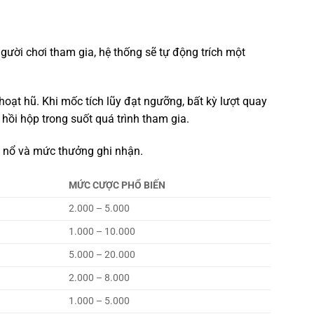
gười chơi tham gia, hệ thống sẽ tự động trích một
oạt hũ. Khi mốc tích lũy đạt ngưỡng, bất kỳ lượt quay
hồi hộp trong suốt quá trình tham gia.
lệ nổ và mức thưởng ghi nhận.
MỨC CƯỢC PHỔ BIẾN
2.000 – 5.000
1.000 – 10.000
5.000 – 20.000
2.000 – 8.000
1.000 – 5.000