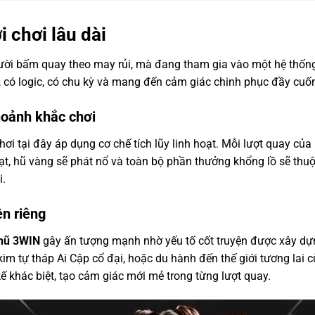
 chơi lâu dài
ười bấm quay theo may rủi, mà đang tham gia vào một hệ thống
 có logic, có chu kỳ và mang đến cảm giác chinh phục đầy cuốn
hoảnh khắc chơi
ơi tại đây áp dụng cơ chế tích lũy linh hoạt. Mỗi lượt quay của 
ạt, hũ vàng sẽ phát nổ và toàn bộ phần thưởng khổng lồ sẽ thu
i.
ện riêng
hũ 3WIN
gây ấn tượng mạnh nhờ yếu tố cốt truyện được xây dựn
im tự tháp Ai Cập cổ đại, hoặc du hành đến thế giới tương lai 
ế khác biệt, tạo cảm giác mới mẻ trong từng lượt quay.