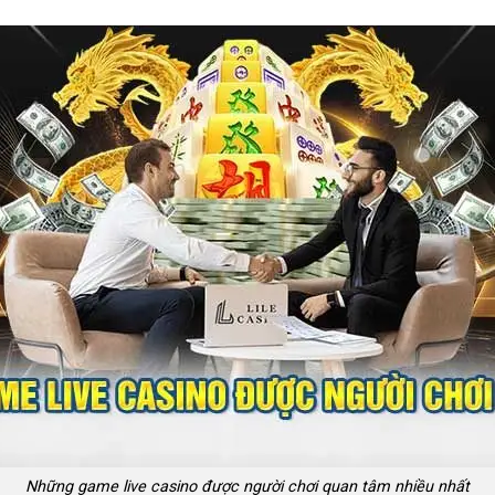
Những game live casino được người chơi quan tâm nhiều nhất