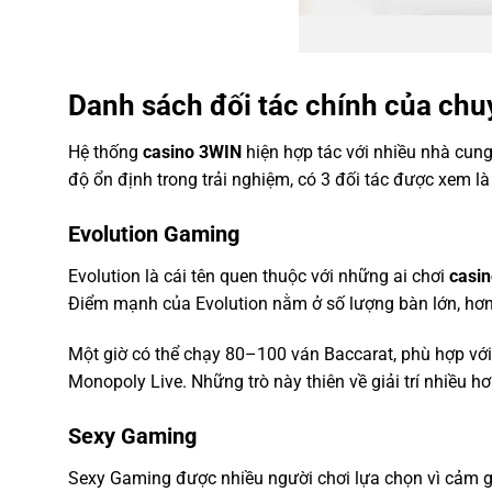
Danh sách đối tác chính của ch
Hệ thống
casino 3WIN
hiện hợp tác với nhiều nhà cun
độ ổn định trong trải nghiệm, có 3 đối tác được xem là 
Evolution Gaming
Evolution là cái tên quen thuộc với những ai chơi
casi
Điểm mạnh của Evolution nằm ở số lượng bàn lớn, hơn 1
Một giờ có thể chạy 80–100 ván Baccarat, phù hợp với
Monopoly Live. Những trò này thiên về giải trí nhiều h
Sexy Gaming
Sexy Gaming được nhiều người chơi lựa chọn vì cảm giác