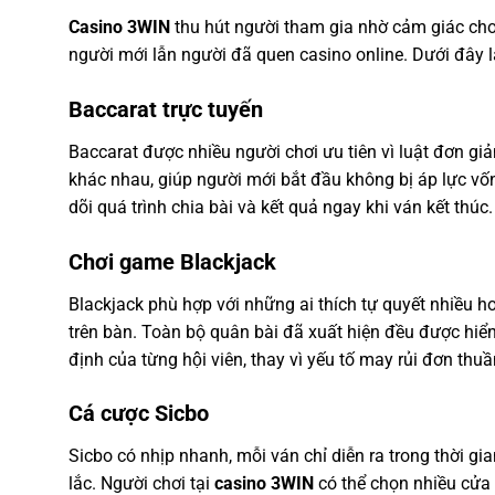
Casino 3WIN
thu hút người tham gia nhờ cảm giác chơi 
người mới lẫn người đã quen casino online. Dưới đây l
Baccarat trực tuyến
Baccarat được nhiều người chơi ưu tiên vì luật đơn gi
khác nhau, giúp người mới bắt đầu không bị áp lực vốn, c
dõi quá trình chia bài và kết quả ngay khi ván kết thúc.
Chơi game Blackjack
Blackjack phù hợp với những ai thích tự quyết nhiều hơ
trên bàn. Toàn bộ quân bài đã xuất hiện đều được hiển 
định của từng hội viên, thay vì yếu tố may rủi đơn thuầ
Cá cược Sicbo
Sicbo có nhịp nhanh, mỗi ván chỉ diễn ra trong thời g
lắc. Người chơi tại
casino 3WIN
có thể chọn nhiều cửa 