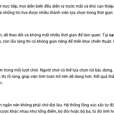
trực tiếp, mọi diễn biến đều diễn ra trước mắt và khó can thiệp
à những trò live được nhiều thành viên lựa chọn trong thời gian
ản, dễ theo dõi và không mất nhiều thời gian để làm quen. Tại
ca
òn lão làng thì có không gian riêng để triển khai chiến thuật. 
n trong mỗi lượt chơi. Người chơi có thể lựa chọn rút bài, dừng,
thị rõ ràng, giúp việc tính toán trở nên dễ dàng hơn. Kết quả 
n.
ian ngắn nên không phải chờ đợi lâu. Hệ thống lồng xúc xắc tự 
cược khác nhau như tổng điểm, bộ đôi hoặc bộ ba, từ đó linh ho