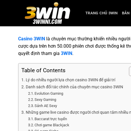
TRANG CHỦ 3WIN
BẮN 
Casino 3WIN
là chuyên mục thường khiến nhiều người ch
cược dựa trên hơn 50.000 phiên chơi được thống kê thự
quyết định tham gia
3WIN
.
Table of Contents
Lý do nhiều người lựa chọn casino 3WIN để giải trí
Danh sách đối tác chính của chuyên mục casino 3WIN
Evolution Gaming
Sexy Gaming
Sảnh AE Sexy
Những game live casino được người chơi quan tâm nhiều 
Baccarat trực tuyến
Chơi game Blackjack