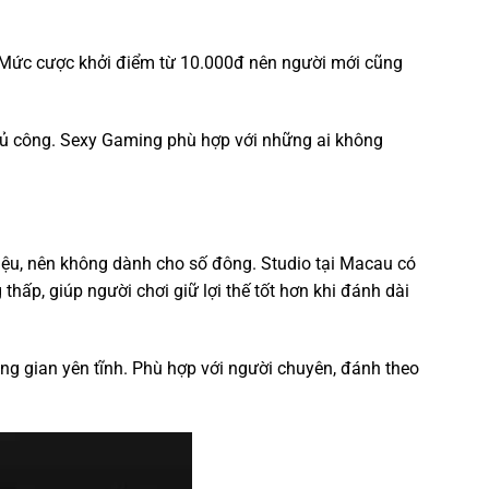
. Mức cược khởi điểm từ 10.000đ nên người mới cũng
 thủ công. Sexy Gaming phù hợp với những ai không
ệu, nên không dành cho số đông. Studio tại Macau có
hấp, giúp người chơi giữ lợi thế tốt hơn khi đánh dài
ng gian yên tĩnh. Phù hợp với người chuyên, đánh theo