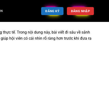
IN
ĐĂNG KÝ
ĐĂNG NHẬP
ực tế. Trong nội dung này, bài viết đi sâu về sảnh
iúp hội viên có cái nhìn rõ ràng hơn trước khi đưa ra