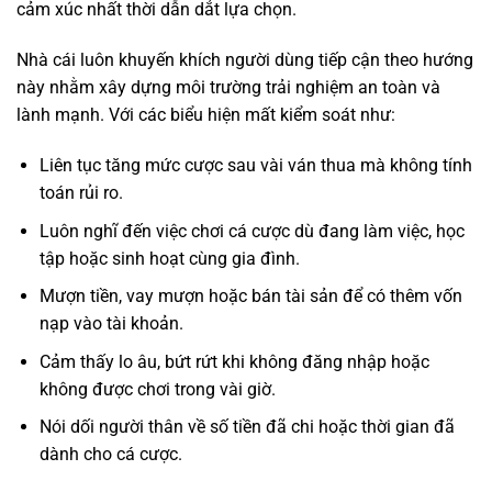
cảm xúc nhất thời dẫn dắt lựa chọn.
Nhà cái luôn khuyến khích người dùng tiếp cận theo hướng
này nhằm xây dựng môi trường trải nghiệm an toàn và
lành mạnh. Với các biểu hiện mất kiểm soát như:
Liên tục tăng mức cược sau vài ván thua mà không tính
toán rủi ro.
Luôn nghĩ đến việc chơi cá cược dù đang làm việc, học
tập hoặc sinh hoạt cùng gia đình.
Mượn tiền, vay mượn hoặc bán tài sản để có thêm vốn
nạp vào tài khoản.
Cảm thấy lo âu, bứt rứt khi không đăng nhập hoặc
không được chơi trong vài giờ.
Nói dối người thân về số tiền đã chi hoặc thời gian đã
dành cho cá cược.