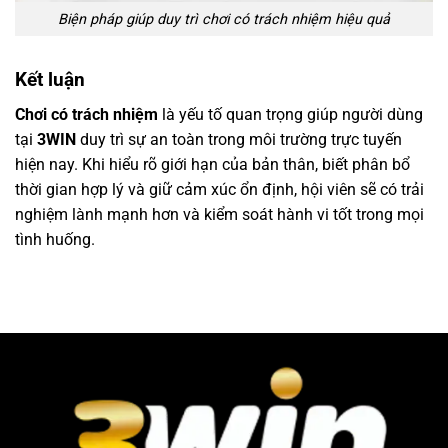
Biện pháp giúp duy trì chơi có trách nhiệm hiệu quả
Kết luận
Chơi có trách nhiệm
là yếu tố quan trọng giúp người dùng
tại
3WIN
duy trì sự an toàn trong môi trường trực tuyến
hiện nay. Khi hiểu rõ giới hạn của bản thân, biết phân bổ
thời gian hợp lý và giữ cảm xúc ổn định, hội viên sẽ có trải
nghiệm lành mạnh hơn và kiểm soát hành vi tốt trong mọi
tình huống.