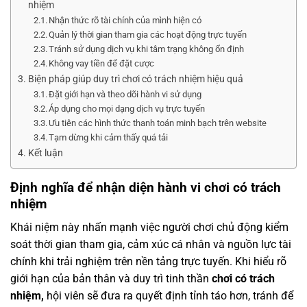
nhiệm
Nhận thức rõ tài chính của mình hiện có
Quản lý thời gian tham gia các hoạt động trực tuyến
Tránh sử dụng dịch vụ khi tâm trạng không ổn định
Không vay tiền để đặt cược
Biện pháp giúp duy trì chơi có trách nhiệm hiệu quả
Đặt giới hạn và theo dõi hành vi sử dụng
Áp dụng cho mọi dạng dịch vụ trực tuyến
Ưu tiên các hình thức thanh toán minh bạch trên website
Tạm dừng khi cảm thấy quá tải
Kết luận
Định nghĩa để nhận diện hành vi chơi có trách
nhiệm
Khái niệm này nhấn mạnh việc người chơi chủ động kiểm
soát thời gian tham gia, cảm xúc cá nhân và nguồn lực tài
chính khi trải nghiệm trên nền tảng trực tuyến. Khi hiểu rõ
giới hạn của bản thân và duy trì tinh thần
chơi có trách
nhiệm,
hội viên sẽ đưa ra quyết định tỉnh táo hơn, tránh để