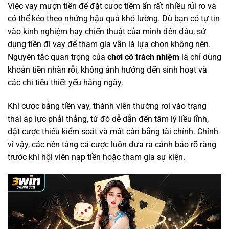
Việc vay mượn tiền để đặt cược tiềm ẩn rất nhiều rủi ro và
có thể kéo theo những hậu quả khó lường. Dù bạn có tự tin
vào kinh nghiệm hay chiến thuật của mình đến đâu, sử
dụng tiền đi vay để tham gia vẫn là lựa chọn không nên.
Nguyên tắc quan trọng của
chơi có trách nhiệm
là chỉ dùng
khoản tiền nhàn rỗi, không ảnh hưởng đến sinh hoạt và
các chi tiêu thiết yếu hằng ngày.
Khi cược bằng tiền vay, thành viên thường rơi vào trạng
thái áp lực phải thắng, từ đó dễ dẫn đến tâm lý liều lĩnh,
đặt cược thiếu kiểm soát và mất cân bằng tài chính. Chính
vì vậy, các nền tảng cá cược luôn đưa ra cảnh báo rõ ràng
trước khi hội viên nạp tiền hoặc tham gia sự kiện.