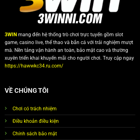
3WIN
mang đến hệ thống trò chơi trực tuyến gồm slot
game, casino live, thể thao và bắn cá với trải nghiệm mượt
mà. Nền tảng vận hành an toàn, bảo mật cao và thường
xuyên triển khai khuyến mãi cho người chơi. Truy cập ngay
https://hawwkc34.ru.com/
VỀ CHÚNG TÔI
Chơi có trách nhiệm
Điều khoản điều kiện
Chính sách bảo mật