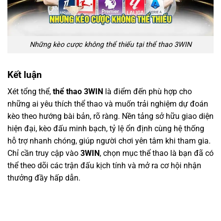
Những kèo cược không thể thiếu tại thể thao 3WIN
Kết luận
Xét tổng thể,
thể thao 3WIN
là điểm đến phù hợp cho
những ai yêu thích thể thao và muốn trải nghiệm dự đoán
kèo theo hướng bài bản, rõ ràng. Nền tảng sở hữu giao diện
hiện đại, kèo đấu minh bạch, tỷ lệ ổn định cùng hệ thống
hỗ trợ nhanh chóng, giúp người chơi yên tâm khi tham gia.
Chỉ cần truy cập vào
3WIN
, chọn mục thể thao là bạn đã có
thể theo dõi các trận đấu kịch tính và mở ra cơ hội nhận
thưởng đầy hấp dẫn.