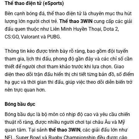
Thể thao điện tử (eSports)
Bên cạnh bóng đá, thể thao điện tử là chuyên mục thu hút
lượng lớn người chơi trẻ.
Thể thao 3WIN
cung cấp các giải
đấu quen thuộc như Liên Minh Huyền Thoại, Dota 2,
CS:GO, Valorant và PUBG.
Thông tin kèo được trình bày rõ ràng, bao gồm đội tuyển
tham gia, lịch thi đấu, phong độ gần đây và các chỉ số cần
thiết để người chơi tham khảo trước khi lựa chọn. Giao
diện theo dõi trận đấu hiển thị chi tiết từng bản đồ, số điểm
hạ gục và thời gian thi đấu, giúp việc theo dõi diễn biến trở
nên trực quan hơn.
Bóng bầu dục
Bóng bầu dục là bộ môn có nhịp độ cao và yêu cầu chiến
thuật rõ ràng, được nhiều người chơi tại châu Âu và Mỹ
quan tâm. Tại sảnh
thể thao 3WIN
, các giải đấu lớn như
NFL, Super Bowl và Rugby Championship đều được cập