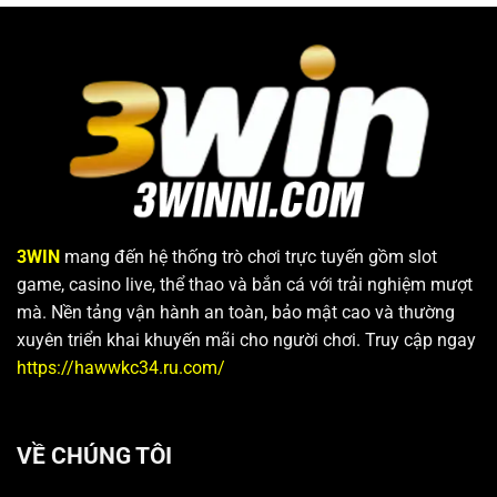
3WIN
mang đến hệ thống trò chơi trực tuyến gồm slot
game, casino live, thể thao và bắn cá với trải nghiệm mượt
mà. Nền tảng vận hành an toàn, bảo mật cao và thường
xuyên triển khai khuyến mãi cho người chơi. Truy cập ngay
https://hawwkc34.ru.com/
VỀ CHÚNG TÔI