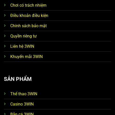
Chơi có trách nhiệm
Điều khoản điều kiện
Chính sách bảo mật
Quyền riêng tư
Liên hệ 3WIN
Khuyến mãi 3WIN
SẢN PHẨM
Thể thao 3WIN
Casino 3WIN
Bắn cá 3WIN