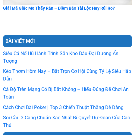
Giải Mã Giấc Mơ Thấy Rắn – Điềm Báo Tài Lộc Hay Rủi Ro?
BÀI VIẾT MỚI
Siêu Cá Nổ Hũ Hành Trình Săn Kho Báu Đại Dương Ấn
Tượng
Kèo Thơm Hôm Nay – Bắt Trọn Cơ Hội Cùng Tỷ Lệ Siêu Hấp
Dẫn
Cá Độ Trên Mạng Có Bị Bắt Không – Hiểu Đúng Để Chơi An
Toàn
Cách Chơi Bài Poker | Top 3 Chiến Thuật Thắng Dễ Dàng
Soi Cầu 3 Càng Chuẩn Xác Nhất Bí Quyết Dự Đoán Của Cao
Thủ