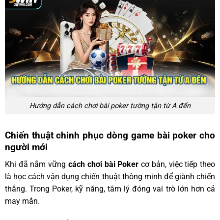
Hướng dẫn cách chơi bài poker tường tận từ A đến
Chiến thuật chinh phục dòng game bài poker cho
người mới
Khi đã nắm vững
cách chơi bài Poker
cơ bản, việc tiếp theo
là học cách vận dụng chiến thuật thông minh để giành chiến
thắng. Trong Poker, kỹ năng, tâm lý đóng vai trò lớn hơn cả
may mắn.