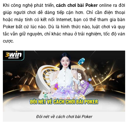
Khi công nghệ phát triển,
cách chơi bài Poker
online ra đời
giúp người chơi dễ dàng tiếp cận hơn. Chỉ cần điện thoại
hoặc máy tính có kết nối Internet, bạn có thể tham gia bàn
Poker bất cứ lúc nào. Dù là hình thức nào, luật chơi và quy
tắc vẫn giữ nguyên, chỉ khác nhau ở trải nghiệm, tốc độ ván
cược.
Đôi nét về cách chơi bài Poker