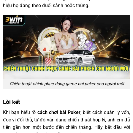
hiệu họ đang theo đuổi sảnh hoặc thùng.
Chiến thuật chinh phục dòng game bài poker cho người mới
Lời kết
Khi bạn hiểu rõ
cách chơi bài Poker
, biết cách quản lý vốn,
đọc vị đối thủ, từ đó vận dụng chiến thuật hợp lý, anh em đã
tiến gần hơn một bước đến chiến thắng. Hãy bắt đầu với