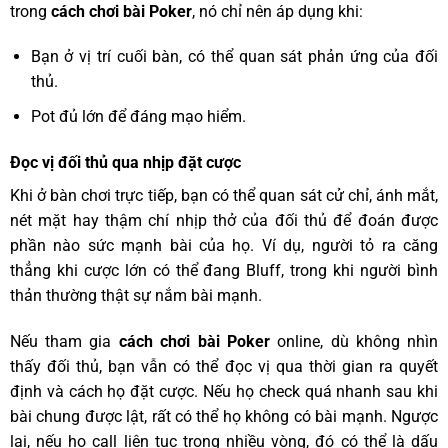
trong
cách chơi bài Poker
, nó chỉ nên áp dụng khi:
Bạn ở vị trí cuối bàn, có thể quan sát phản ứng của đối
thủ.
Pot đủ lớn để đáng mạo hiểm.
Đọc vị đối thủ qua nhịp đặt cược
Khi ở bàn chơi trực tiếp, bạn có thể quan sát cử chỉ, ánh mắt,
nét mặt hay thậm chí nhịp thở của đối thủ để đoán được
phần nào sức mạnh bài của họ. Ví dụ, người tỏ ra căng
thẳng khi cược lớn có thể đang Bluff, trong khi người bình
thản thường thật sự nắm bài mạnh.
Nếu tham gia
cách chơi bài Poker
online, dù không nhìn
thấy đối thủ, bạn vẫn có thể đọc vị qua thời gian ra quyết
định và cách họ đặt cược. Nếu họ check quá nhanh sau khi
bài chung được lật, rất có thể họ không có bài mạnh. Ngược
lại, nếu họ call liên tục trong nhiều vòng, đó có thể là dấu