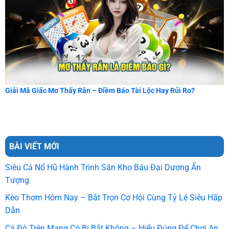
Giải Mã Giấc Mơ Thấy Rắn – Điềm Báo Tài Lộc Hay Rủi Ro?
BÀI VIẾT MỚI
Siêu Cá Nổ Hũ Hành Trình Săn Kho Báu Đại Dương Ấn
Tượng
Kèo Thơm Hôm Nay – Bắt Trọn Cơ Hội Cùng Tỷ Lệ Siêu Hấp
Dẫn
Cá Độ Trên Mạng Có Bị Bắt Không – Hiểu Đúng Để Chơi An