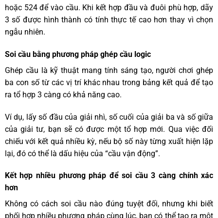
hoặc 524 để vào cầu. Khi kết hợp đầu và đuôi phù hợp, dãy
3 số được hình thành có tính thực tế cao hơn thay vì chọn
ngẫu nhiên.
Soi cầu bằng phương pháp ghép cầu logic
Ghép cầu là kỹ thuật mang tính sáng tạo, người chơi ghép
ba con số từ các vị trí khác nhau trong bảng kết quả để tạo
ra tổ hợp 3 càng có khả năng cao.
Ví dụ, lấy số đầu của giải nhì, số cuối của giải ba và số giữa
của giải tư, bạn sẽ có được một tổ hợp mới. Qua việc đối
chiếu với kết quả nhiều kỳ, nếu bộ số này từng xuất hiện lặp
lại, đó có thể là dấu hiệu của “cầu vận động”.
Kết hợp nhiều phương pháp để soi cầu 3 càng chính xác
hơn
Không có cách soi cầu nào đúng tuyệt đối, nhưng khi biết
phối hợp nhiều phương pháp cùng lúc, bạn có thể tạo ra một