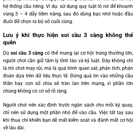
hệ thống cầu riêng. Ví dụ: sử dụng quy luật lô rơi để khoanh
vùng 3 – 4 dãy tiềm năng, sau đó dùng bạc nhớ hoặc đầu
đuôi để chọn ra bộ số cuối cùng.
Lưu ý khi thực hiện soi cầu 3 càng không thể
quên
Dù
soi cầu 3 càng
có thể mang lại cơ hội trúng thưởng lớn,
người chơi cần giữ tâm lý tỉnh táo và kỷ luật. Đây không chỉ
là trò chơi may rủi, mà là quá trình quan sát, phân tích, phán
đoán dựa trên dữ liệu thực tế. Đừng quá tin vào những cầu
thần hay con số chia sẻ tràn lan trên mạng, vì phần lớn
chúng không có cơ sở rõ ràng.
Người chơi nên xác định trước ngân sách cho mỗi kỳ quay,
chỉ nên sử dụng một phần nhỏ để vào cầu. Việc tất tay sau
khi thua chỉ khiến bạn dễ mất kiểm soát và đánh mất cơ hội
về lâu dài.