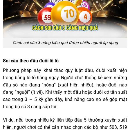
Cách soi cầu 3 càng hiệu quả được nhiều người áp dụng
Soi cầu theo đầu đuôi lô tô
Phương pháp này khai thác quy luật đầu, đuôi xuất hiện
trong bảng lô tô hằng ngày. Người chơi thống kê xem những
đầu số nào đang “nóng” (xuất hiện nhiều), hoặc đuôi nào
đang “nguội” (ít về). Khi thấy một đầu hoặc đuôi có tần suất
cao trong 3 – 5 kỳ gần đây, khả năng cao nó sẽ góp mặt
trong bộ số 3 càng sắp tới.
Ví dụ, nếu trong nhiều kỳ liên tiếp đầu 5 thường xuyên xuất
hiện, người chơi có thể cân nhắc chọn các bộ như 503, 519