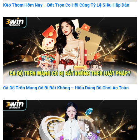
Kèo Thơm Hôm Nay – Bắt Trọn Cơ Hội Cùng Tỷ Lệ Siêu Hấp Dẫn
Cá Độ Trên Mạng Có Bị Bắt Không – Hiểu Đúng Để Chơi An Toàn