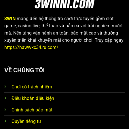
3WIN
mang đến hệ thống trò chơi trực tuyến gồm slot
game, casino live, thể thao và bắn cá với trải nghiệm mượt
mà. Nền tảng vận hành an toàn, bảo mật cao và thường
xuyên triển khai khuyến mãi cho người chơi. Truy cập ngay
https://hawwkc34.ru.com/
VỀ CHÚNG TÔI
Chơi có trách nhiệm
Điều khoản điều kiện
Chính sách bảo mật
Quyền riêng tư