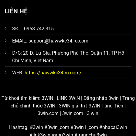
LIÊN HỆ
SĐT:
0968 742 315
EMAIL:
support@hawwkc34.ru.com
Đ/C:
20 Đ. Lữ Gia, Phường Phú Thọ, Quận 11, TP Hồ
Chí Minh, Việt Nam
WEB:
https://hawwkc34.ru.com/
Từ khoá tìm kiếm: 3WIN | LINK 3WIN | Đăng nhập 3win | Trang
chủ chính thức 3WIN | 3WIN giải trí | 3WIN Tặng Tiền |
3win.com | 3win com | 3 win
Hashtag: #3win #3win_com #3win1_com #nhacai3win
#link3win #app3win #trangchu3win