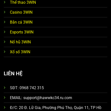
Thể thao 3WIN
Casino 3WIN
Bắn cá 3WIN
Esports 3WIN
Nổ hũ 3WIN
Xổ số 3WIN
LIÊN HỆ
SĐT:
0968 742 315
EMAIL:
support@hawwkc34.ru.com
Đ/C:
20 Đ. Lữ Gia, Phường Phú Thọ, Quận 11, TP Hồ