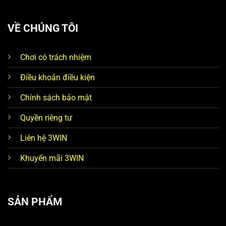
VỀ CHÚNG TÔI
Chơi có trách nhiệm
Điều khoản điều kiện
Chính sách bảo mật
Quyền riêng tư
Liên hệ 3WIN
Khuyến mãi 3WIN
SẢN PHẨM