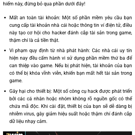
hiểm này, đừng bỏ qua phần dưới đây!
Mất an toàn tài khoản: Một số phần mềm yêu cầu bạn
cung cấp tài khoản nhà cái hoặc thông tin ví điện tử, điều
này tạo cơ hội cho hacker đánh cắp tài sản trong game,
thậm chí là cả tiền thật.
Vi phạm quy định từ nhà phát hành: Các nhà cái uy tín
hiện nay đều cấm hành vi sử dụng phần mềm thứ ba để
can thiệp vào game. Nếu bị phát hiện, tài khoản của bạn
có thể bị khóa vĩnh viễn, khiến bạn mất hết tài sản trong
game.
Gây hại cho thiết bị: Một số công cụ hack được phát triển
bởi các cá nhân hoặc nhóm không rõ nguồn gốc có thể
chứa mã độc. Khi cài đặt, thiết bị của bạn sẽ dễ dàng bị
nhiễm virus, gây giảm hiệu suất hoặc thậm chí đánh cắp
dữ liệu nhạy cảm.