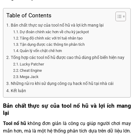
Table of Contents
Bản chất thực sự của tool nổ hũ và lợi ích mang lại
Dự đoán chính xác hơn về chu kỳ jackpot
Tăng độ chính xác với trí tuệ nhân tạo
Tận dụng được các thông tin phân tích
Quản lý vốn chặt chẽ hơn
Tổng hợp các tool nổ hũ được cao thủ dùng phổ biến hiện nay
Lucky Patcher
Cheat Engine
Mega Jack
Những rủi ro khi sử dụng công cụ hack nổ hũ tại nhà cái
Kết luận
Bản chất thực sự của tool nổ hũ và lợi ích mang
lại
Tool nổ hũ
không đơn giản là công cụ giúp người chơi may
mắn hơn, mà là một hệ thống phân tích dựa trên dữ liệu lớn.