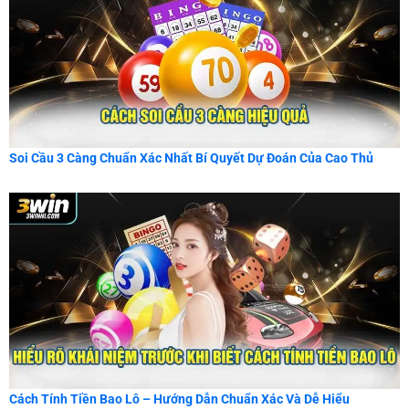
Soi Cầu 3 Càng Chuẩn Xác Nhất Bí Quyết Dự Đoán Của Cao Thủ
Cách Tính Tiền Bao Lô – Hướng Dẫn Chuẩn Xác Và Dễ Hiểu